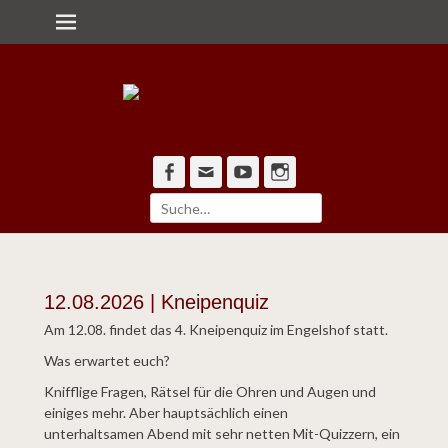
Primärmenü
zum
Inhalt
überspringen
Alle Pforten offen
Bürgerzentrum
Engelshof e.V.
Facebook
Email
YouTube
Instagram
Suche
nach:
12.08.2026 | Kneipenquiz
Am 12.08. findet das 4. Kneipenquiz im Engelshof statt.
Was erwartet euch?
Knifflige Fragen, Rätsel für die Ohren und Augen und
einiges mehr. Aber hauptsächlich einen
unterhaltsamen Abend mit sehr netten Mit-Quizzern, ein