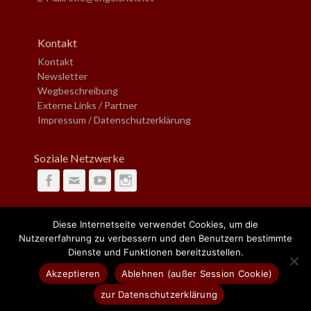
Kontakt
Kontakt
Newsletter
Wegbeschreibung
Externe Links / Partner
Impressum / Datenschutzerklärung
Soziale Netzwerke
Facebook
Email
YouTube
Instagram
Diese Internetseite verwendet Cookies, um die
Suche
Nutzererfahrung zu verbessern und den Benutzern bestimmte
nach:
Dienste und Funktionen bereitzustellen.
Akzeptieren
Ablehnen (außer Session Cookie)
Copyright © 2026
Bürgerzentrum Engelshof e.V.
. Alle Rechte vorbehalten.
zur Datenschutzerklärung
DESIGN:
AXF-GRAFIX