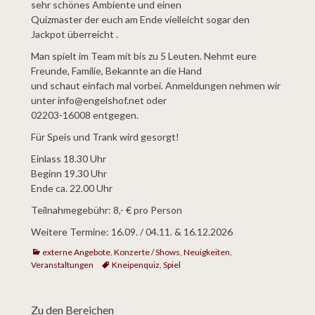
sehr schönes Ambiente und einen
Quizmaster der euch am Ende vielleicht sogar den
Jackpot überreicht .
Man spielt im Team mit bis zu 5 Leuten. Nehmt eure
Freunde, Familie, Bekannte an die Hand
und schaut einfach mal vorbei. Anmeldungen nehmen wir
unter info@engelshof.net oder
02203-16008 entgegen.
Für Speis und Trank wird gesorgt!
Einlass 18.30 Uhr
Beginn 19.30 Uhr
Ende ca. 22.00 Uhr
Teilnahmegebühr: 8,- € pro Person
Weitere Termine: 16.09. / 04.11. & 16.12.2026
Kategorien
externe Angebote
,
Konzerte / Shows
,
Neuigkeiten
,
Veranstaltungen
Tags
Kneipenquiz
,
Spiel
Zu den Bereichen