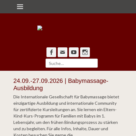
Primärmenü
zum
Inhalt
überspringen
Alle Pforten offen
Bürgerzentrum
Engelshof e.V.
Facebook
Email
YouTube
Instagram
Suche
nach:
24.09.-27.09.2026 | Babymassage-
Ausbildung
Die Internationale Gesellschaft für Babymassage bietet
einzigartige Ausbildung und internationale Community
für zertifizierte Kursleitungen an. Sie lernen ein Eltern-
Kind-Kurs-Programm für Familien mit Babys im 1.
Lebensjahr, um den frühen Bindungsprozess zu stärken
und zu begleiten. Für alle Infos, Inhalte, Dauer und
Kosten besuchen Sie gerne die