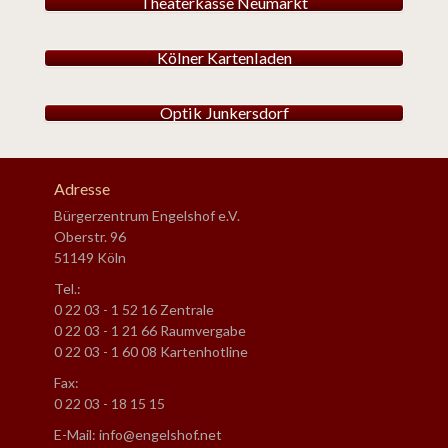
Theaterkasse Neumarkt
Kölner Kartenladen
Optik Junkersdorf
Adresse
Bürgerzentrum Engelshof e.V.
Oberstr. 96
51149 Köln
Tel.:
0 22 03 - 1 52 16 Zentrale
0 22 03 - 1 21 66 Raumvergabe
0 22 03 - 1 60 08 Kartenhotline
Fax:
0 22 03 - 18 15 15
E-Mail: info@engelshof.net