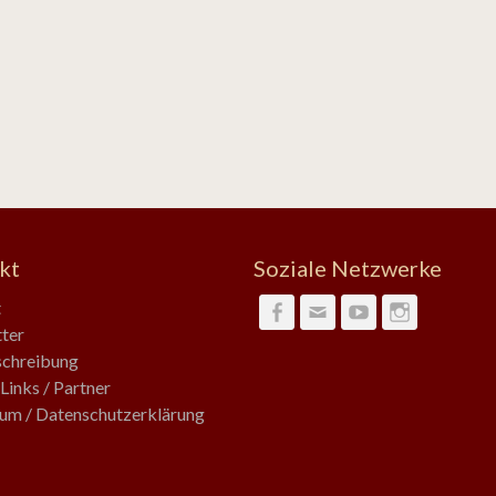
kt
Soziale Netzwerke
t
Facebook
Email
YouTube
Instagra
ter
chreibung
Links / Partner
um / Datenschutzerklärung