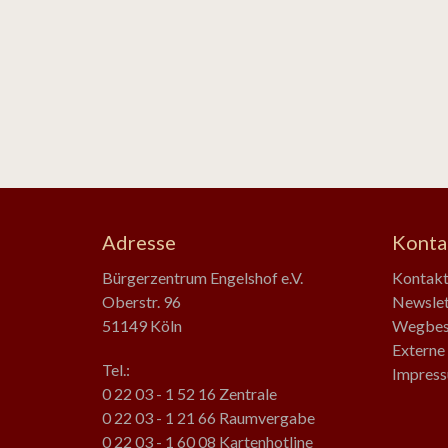
Adresse
Konta
Bürgerzentrum Engelshof e.V.
Kontak
Oberstr. 96
Newslet
51149 Köln
Wegbes
Externe 
Tel.:
Impress
0 22 03 - 1 52 16 Zentrale
0 22 03 - 1 21 66 Raumvergabe
0 22 03 - 1 60 08 Kartenhotline