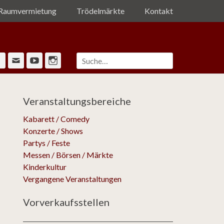
Raumvermietung
Trödelmärkte
Kontakt
Suche
Facebook
Email
YouTube
Instagram
nach:
Veranstaltungsbereiche
Kabarett / Comedy
Konzerte / Shows
Partys / Feste
Messen / Börsen / Märkte
Kinderkultur
Vergangene Veranstaltungen
Vorverkaufsstellen