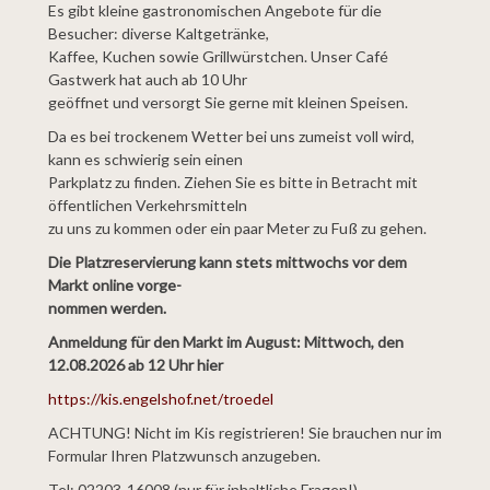
Es gibt kleine gastronomischen Angebote für die
Besucher: diverse Kaltgetränke,
Kaffee, Kuchen sowie Grillwürstchen. Unser Café
Gastwerk hat auch ab 10 Uhr
geöffnet und versorgt Sie gerne mit kleinen Speisen.
Da es bei trockenem Wetter bei uns zumeist voll wird,
kann es schwierig sein einen
Parkplatz zu finden. Ziehen Sie es bitte in Betracht mit
öffentlichen Verkehrsmitteln
zu uns zu kommen oder ein paar
Meter zu Fuß zu gehen.
Die Platzreservierung kann stets mittwochs vor dem
M
arkt online vorge-
nommen werden.
Anmeldung für den Markt im August: Mittwoch, den
12.08.2026 ab 12 Uhr hier
https://kis.engelshof.net/troedel
ACHTUNG! Nicht im Kis registrieren! Sie brauchen nur im
Formular Ihren Platzwunsch anzugeben.
Tel: 02203-16008 (nur für inhaltliche Fragen!)