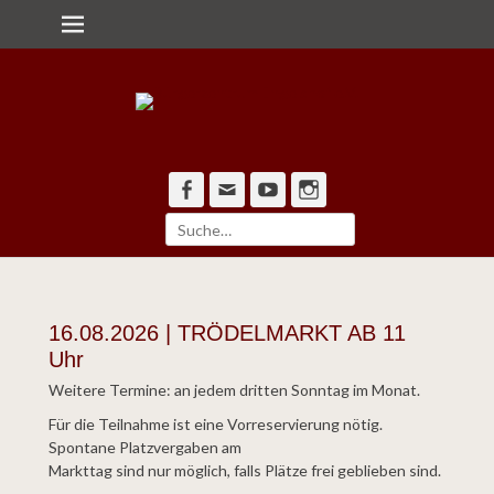
Primärmenü
zum
Inhalt
überspringen
Alle Pforten offen
Bürgerzentrum
Engelshof e.V.
Facebook
Email
YouTube
Instagram
Suche
nach:
16.08.2026 | TRÖDELMARKT AB 11
Uhr
Weitere Termine: an jedem dritten Sonntag im Monat.
Für die Teilnahme ist eine Vorreservierung nötig.
Spontane Platzvergaben am
Markttag sind nur möglich, falls Plätze frei geblieben sind.