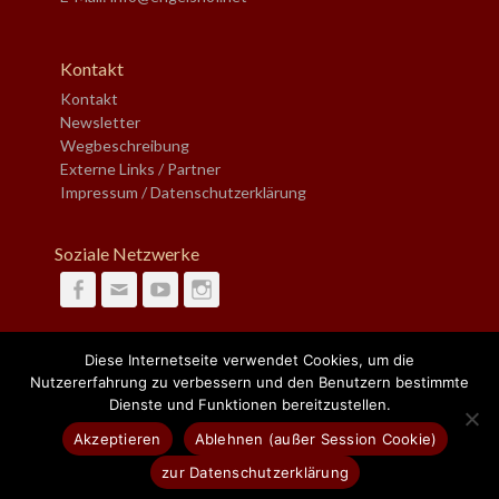
Kontakt
Kontakt
Newsletter
Wegbeschreibung
Externe Links / Partner
Impressum / Datenschutzerklärung
Soziale Netzwerke
Facebook
Email
YouTube
Instagram
Diese Internetseite verwendet Cookies, um die
Suche
Nutzererfahrung zu verbessern und den Benutzern bestimmte
nach:
Dienste und Funktionen bereitzustellen.
Akzeptieren
Ablehnen (außer Session Cookie)
Copyright © 2026
Bürgerzentrum Engelshof e.V.
. Alle Rechte vorbehalten.
zur Datenschutzerklärung
DESIGN:
AXF-GRAFIX