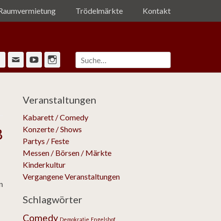
Raumvermietung
Trödelmärkte
Kontakt
Suche
Facebook
Email
YouTube
Instagram
nach:
Veranstaltungen
Kabarett / Comedy
Konzerte / Shows
B
Partys / Feste
Messen / Börsen / Märkte
Kinderkultur
Vergangene Veranstaltungen
n
Schlagwörter
Tags
Comedy
Demokratie
Engelshof