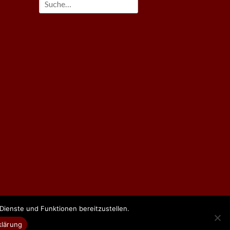
Suche
nach:
m
ienste und Funktionen bereitzustellen.
DESIGN:
AXF-GRAFIX
klärung