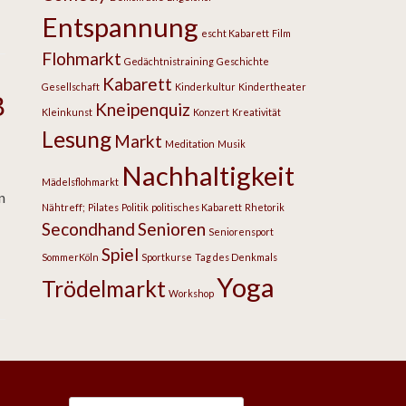
Entspannung
escht Kabarett
Film
Flohmarkt
Gedächtnistraining
Geschichte
Kabarett
Gesellschaft
Kinderkultur
Kindertheater
B
Kneipenquiz
Kleinkunst
Konzert
Kreativität
Lesung
Markt
Meditation
Musik
Nachhaltigkeit
Mädelsflohmarkt
n
Nähtreff;
Pilates
Politik
politisches Kabarett
Rhetorik
Secondhand
Senioren
Seniorensport
Spiel
Tags
SommerKöln
Sportkurse
Tag des Denkmals
Yoga
Trödelmarkt
Workshop