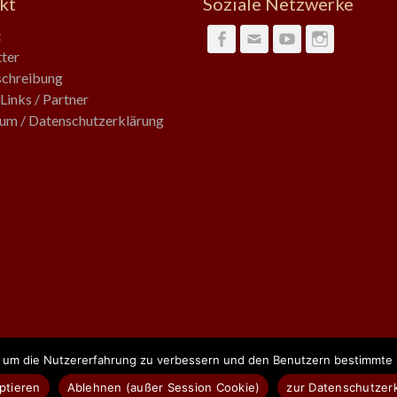
kt
Soziale Netzwerke
t
Facebook
Email
YouTube
Instagra
ter
chreibung
Links / Partner
um / Datenschutzerklärung
, um die Nutzererfahrung zu verbessern und den Benutzern bestimmte D
vorbehalten.
ptieren
Ablehnen (außer Session Cookie)
zur Datenschutzer