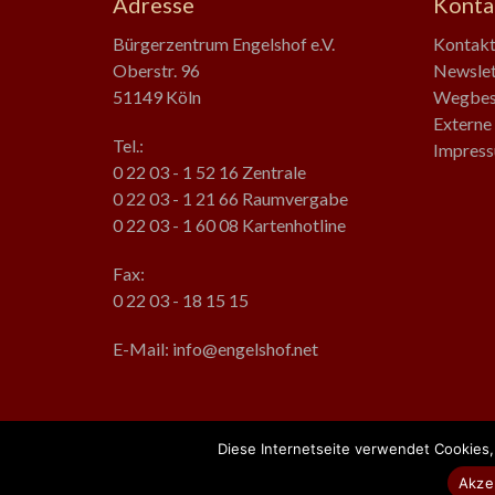
Adresse
Konta
Bürgerzentrum Engelshof e.V.
Kontak
Oberstr. 96
Newslet
51149 Köln
Wegbes
Externe 
Tel.:
Impress
0 22 03 - 1 52 16 Zentrale
0 22 03 - 1 21 66 Raumvergabe
0 22 03 - 1 60 08 Kartenhotline
Fax:
0 22 03 - 18 15 15
E-Mail: info@engelshof.net
Diese Internetseite verwendet Cookies
Copyright © 2026
Bürgerzentrum Engelshof e.V.
. Alle Rechte 
Akze