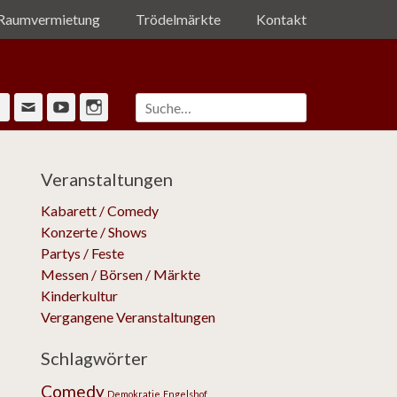
Raumvermietung
Trödelmärkte
Kontakt
Suche
Facebook
Email
YouTube
Instagram
nach:
Veranstaltungen
Kabarett / Comedy
Konzerte / Shows
Partys / Feste
Messen / Börsen / Märkte
Kinderkultur
Vergangene Veranstaltungen
Schlagwörter
Comedy
Demokratie
Engelshof