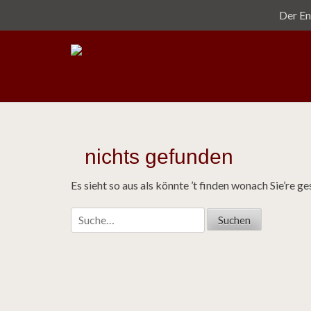
Primärmenü
zum
Der En
Inhalt
überspringen
Alle Pforten offen
Bürgerzentrum Eng
nichts gefunden
Es sieht so aus als könnte ’t finden wonach Sie’re ge
Suche
nach: