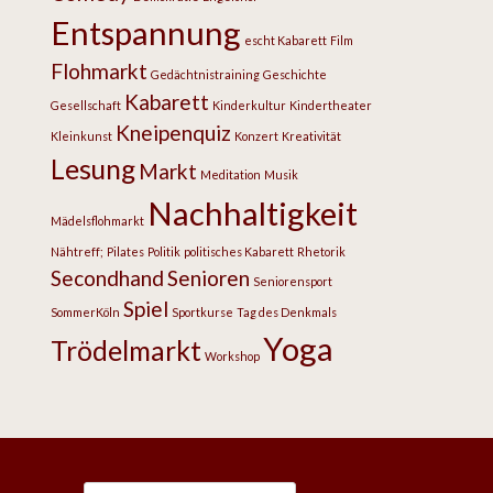
Entspannung
escht Kabarett
Film
Flohmarkt
Gedächtnistraining
Geschichte
Kabarett
Gesellschaft
Kinderkultur
Kindertheater
Kneipenquiz
Kleinkunst
Konzert
Kreativität
Lesung
Markt
Meditation
Musik
Nachhaltigkeit
Mädelsflohmarkt
Nähtreff;
Pilates
Politik
politisches Kabarett
Rhetorik
Secondhand
Senioren
Seniorensport
Spiel
SommerKöln
Sportkurse
Tag des Denkmals
Yoga
Trödelmarkt
Workshop