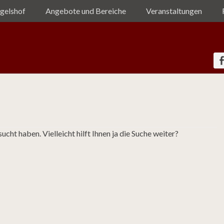
gelshof
Angebote und Bereiche
Veranstaltungen
elshof e.V.
sucht haben. Vielleicht hilft Ihnen ja die Suche weiter?