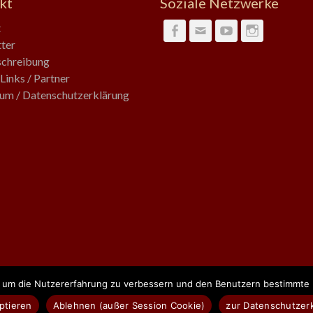
kt
Soziale Netzwerke
t
Facebook
Email
YouTube
Instagra
ter
chreibung
Links / Partner
um / Datenschutzerklärung
, um die Nutzererfahrung zu verbessern und den Benutzern bestimmte D
vorbehalten.
ptieren
Ablehnen (außer Session Cookie)
zur Datenschutzer