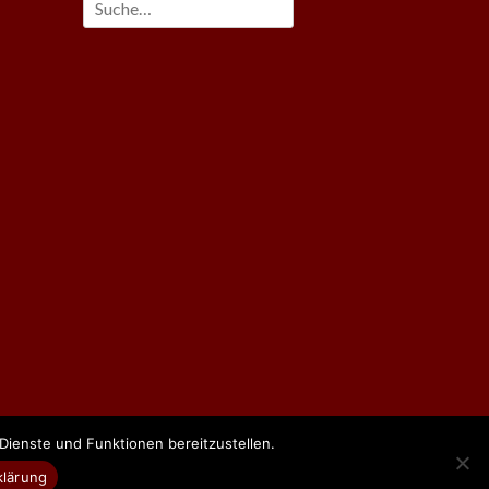
Suche
nach:
m
ienste und Funktionen bereitzustellen.
DESIGN:
AXF-GRAFIX
klärung