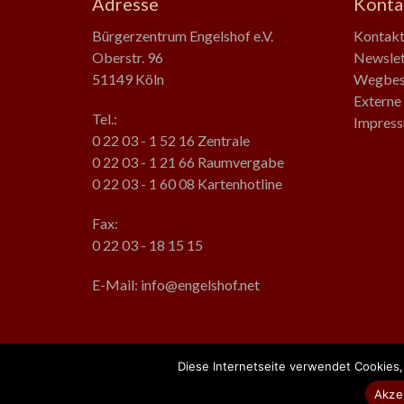
Adresse
Konta
Bürgerzentrum Engelshof e.V.
Kontak
Oberstr. 96
Newslet
51149 Köln
Wegbes
Externe 
Tel.:
Impress
0 22 03 - 1 52 16 Zentrale
0 22 03 - 1 21 66 Raumvergabe
0 22 03 - 1 60 08 Kartenhotline
Fax:
0 22 03 - 18 15 15
E-Mail: info@engelshof.net
Diese Internetseite verwendet Cookies
Copyright © 2026
Bürgerzentrum Engelshof e.V.
. Alle Rechte 
Akze